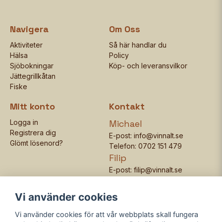
Navigera
Om Oss
Aktiviteter
Så här handlar du
Hälsa
Policy
Sjöbokningar
Köp- och leveransvilkor
Jättegrillkåtan
Fiske
Mitt konto
Kontakt
Logga in
Michael
Registrera dig
E-post:
info@vinnalt.se
Glömt lösenord?
Telefon:
0702 151 479
Filip
E-post:
filip@vinnalt.se
Telefon:
0705 080 395
Vi använder cookies
Vi använder cookies för att vår webbplats skall fungera